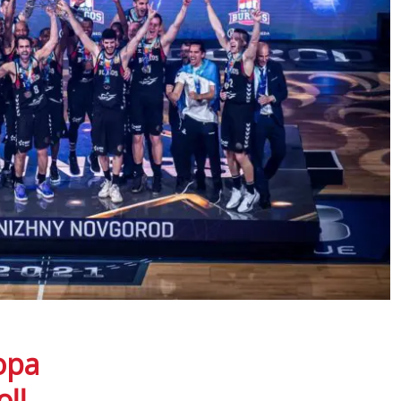
opa
!!