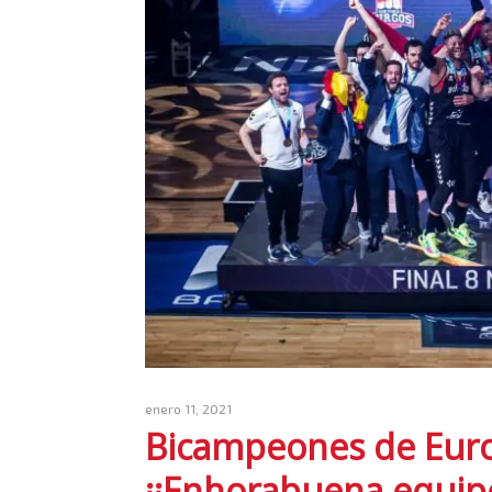
enero 11, 2021
Bicampeones de Eur
¡¡Enhorabuena equipo