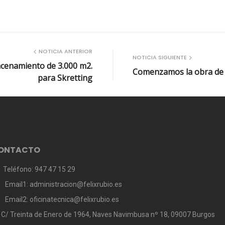
NOTICIA ANTERIOR
NOTICIA SIGUIENTE
acenamiento de 3.000 m2.
Comenzamos la obra de 
para Skretting
ONTACTO
Teléfono: 947 47 15 29
Email1: administracion@felixrubio.es
Email2: oficinatecnica@felixrubio.es
C/ Treinta de Enero de 1964, Naves Navimbusa nº 18, 09007 Burgos