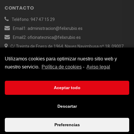
CONTACTO
Teléfono: 947 47 15 29
Email1: administracion@felixrubio.es
Email2: oficinatecnica@felixrubio.es
C/ Treinta de Enero de 1964, Naves Navimbusa nº 18, 09007
Burgos
Utilizamos cookies para optimizar nuestro sitio web y
nuestro servicio.
Política de cookies
-
Aviso legal
INFORMACIÓN
Aviso legal
Aceptar todo
Política de privacidad
Política de Cookies
Descartar
Preferencias
© 2023 Félix Rubio